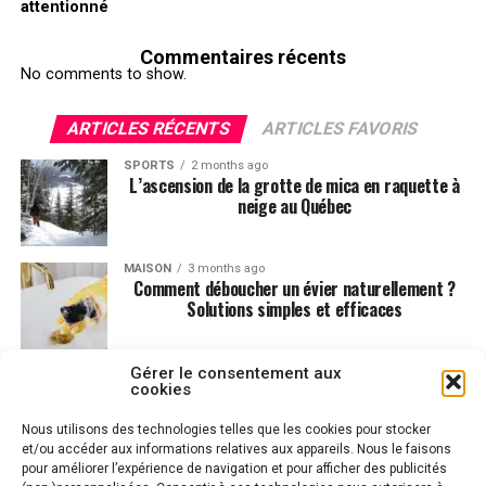
attentionné
Commentaires récents
No comments to show.
ARTICLES RÉCENTS
ARTICLES FAVORIS
SPORTS
2 months ago
L’ascension de la grotte de mica en raquette à
neige au Québec
MAISON
3 months ago
Comment déboucher un évier naturellement ?
Solutions simples et efficaces
Gérer le consentement aux
DÉTENTE
4 months ago
Comment choisir un cadeau pour votre enfant ?
cookies
Nous utilisons des technologies telles que les cookies pour stocker
et/ou accéder aux informations relatives aux appareils. Nous le faisons
pour améliorer l’expérience de navigation et pour afficher des publicités