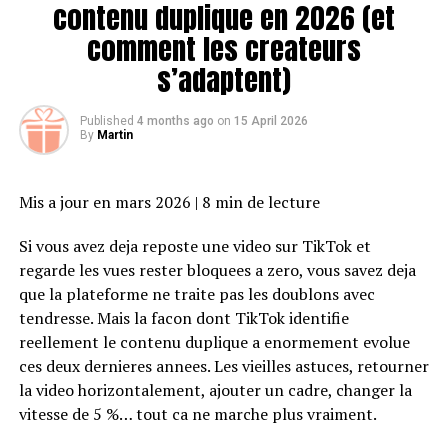
technologiques remarquables. Les entreprises
contenu duplique en 2026 (et
tunisiennes du matriçage, longtemps reconnues pour
comment les createurs
leur expertise dans la production de pièces métalliques
s’adaptent)
complexes, sont désormais à l’avant-garde de l’adoption
de technologies innovantes. Ces changements
transforment non seulement la manière dont les
Published
4 months ago
on
15 April 2026
By
Martin
composants sont fabriqués, mais redéfinissent
également la compétitivité du secteur sur la scène
internationale.
Mis a jour en mars 2026 | 8 min de lecture
Automatisation et Robotique
Si vous avez deja reposte une video sur TikTok et
regarde les vues rester bloquees a zero, vous savez deja
L’automatisation a été l’un des principaux moteurs de la
que la plateforme ne traite pas les doublons avec
transformation du matriçage en Tunisie. Les entreprises
tendresse. Mais la facon dont TikTok identifie
ont largement investi dans des équipements
reellement le contenu duplique a enormement evolue
automatisés et des systèmes robotisés pour optimiser la
ces deux dernieres annees. Les vieilles astuces, retourner
production. Les robots, dotés de précision et de rapidité,
la video horizontalement, ajouter un cadre, changer la
sont désormais utilisés dans des tâches telles que le
vitesse de 5 %… tout ca ne marche plus vraiment.
matriçage, le découpage et le façonnage des matériaux.