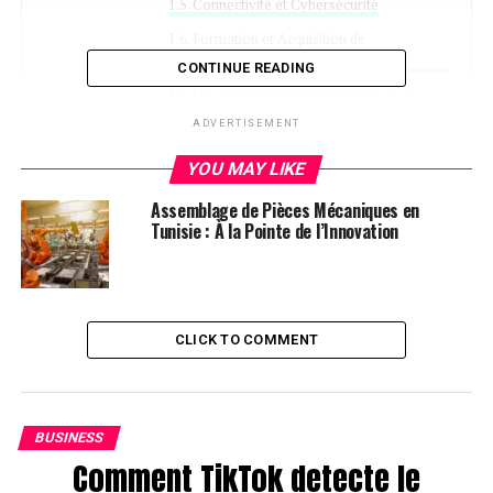
Connectivité et Cybersécurité
Formation et Acquisition de
Compétences
CONTINUE READING
Les Avantages Concurrentiels de la
Transformation Technologique
ADVERTISEMENT
Perspectives Futures
YOU MAY LIKE
Assemblage de Pièces Mécaniques en
Tunisie : À la Pointe de l’Innovation
Les Innovations
Technologiques qui
Transforment le Matriçage en
CLICK TO COMMENT
Tunisie
BUSINESS
Le secteur du matriçage en Tunisie connaît une
Comment TikTok detecte le
révolution silencieuse, alimentée par des avancées