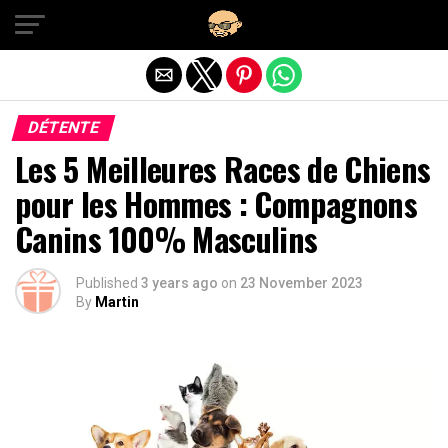
Exit mobile version
DÉTENTE
Les 5 Meilleures Races de Chiens
pour les Hommes : Compagnons
Canins 100% Masculins
Published
3 years ago
on
23 November 2023
By
Martin