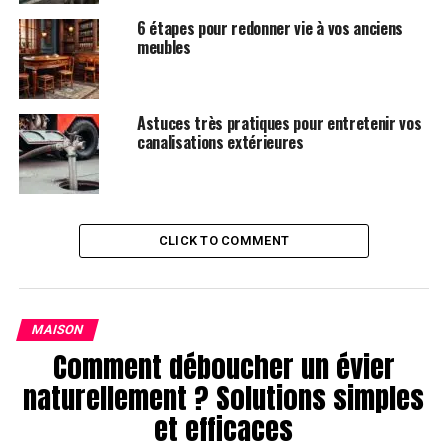
8.1 Le Pouvoir des Miroirs
6 étapes pour redonner vie à vos anciens
8.2 Œuvres d’Art et Sculptures
meubles
9. L’Importance de l’Organisation
Astuces très pratiques pour entretenir vos
9.1 Rangement Intelligent
canalisations extérieures
9.2 Minimalisme
10. Le Toucher Final
10.1 Parfums et Bougies
CLICK TO COMMENT
10.2 Personnalisation
Conclusion
MAISON
Comment déboucher un évier
1. Introduction
naturellement ? Solutions simples
et efficaces
Bienvenue dans le monde captivant de la décoration