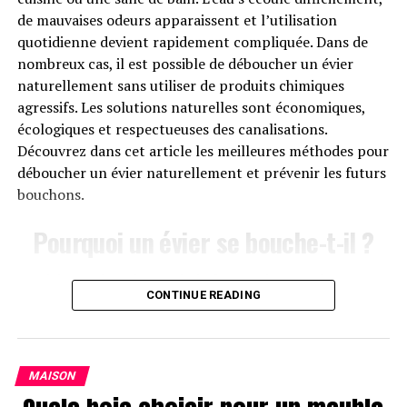
métamorphoser l’ambiance d’une pièce. Des nuances
de mauvaises odeurs apparaissent et l’utilisation
vives pour un salon dynamique aux teintes apaisantes
quotidienne devient rapidement compliquée. Dans de
pour une chambre relaxante, explorez l’impact des
nombreux cas, il est possible de déboucher un évier
couleurs sur votre espace.
naturellement sans utiliser de produits chimiques
agressifs. Les solutions naturelles sont économiques,
2.2 Astuces de Combinaison
écologiques et respectueuses des canalisations.
Découvrez dans cet article les meilleures méthodes pour
Apprenez les astuces pour combiner les couleurs avec
déboucher un évier naturellement et prévenir les futurs
habileté, créant ainsi une harmonie visuelle qui séduit
bouchons.
instantanément.
Pourquoi un évier se bouche-t-il ?
ADVERTISEMENT
Les éviers se bouchent généralement à cause de
3. L’Art du Mobilier
CONTINUE READING
l’accumulation progressive de déchets dans les
canalisations. Dans une cuisine, les principales causes
3.1 Pièces Maîtresses
sont :
Découvrez les pièces maîtresses du mobilier qui peuvent
MAISON
donner du caractère à n’importe quelle pièce. Des
ADVERTISEMENT