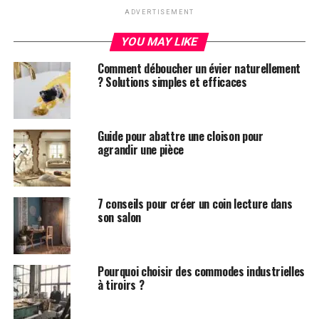
4.2 Jouez avec la Lumière Naturelle
ADVERTISEMENT
YOU MAY LIKE
5. Textiles et Tissus
Comment déboucher un évier naturellement
5.1 Choix des Tissus
? Solutions simples et efficaces
5.2 Coussins et Couvertures
6. L’Art des Murs
Guide pour abattre une cloison pour
agrandir une pièce
6.1 Galeries de Photos
6.2 Papiers Peints et Peintures Murales
7 conseils pour créer un coin lecture dans
7. La Magie des Plantes
son salon
7.1 Plantes d’Intérieur
7.2 Jardins Verticaux
Pourquoi choisir des commodes industrielles
à tiroirs ?
8. Accessoires Décoratifs