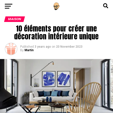
Go to mobile version
MAISON
10 éléments pour créer une
décoration intérieure unique
Published
3 years ago
on
20 November 2023
By
Martin