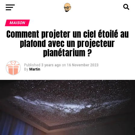
Go to mobile version
MAISON
Comment projeter un ciel étoilé au
plafond avec un projecteur
planétarium ?
Published
3 years ago
on
16 November 2023
By
Martin