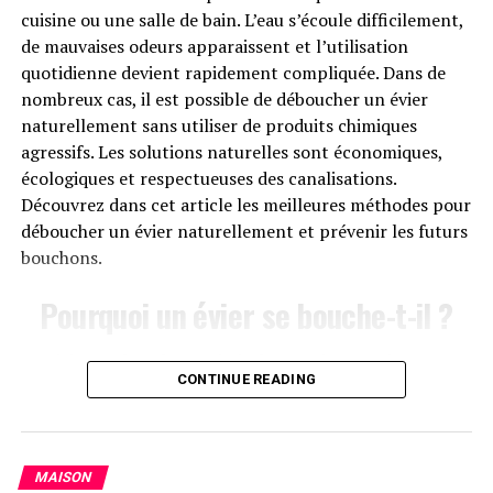
fidèlement le cosmos. En pratique, un projecteur
cuisine ou une salle de bain. L’eau s’écoule difficilement,
planétarium utilise une
source de lumière LED
pour
de mauvaises odeurs apparaissent et l’utilisation
projeter des images préchargées d’étoiles sur votre
quotidienne devient rapidement compliquée. Dans de
plafond.
nombreux cas, il est possible de déboucher un évier
naturellement sans utiliser de produits chimiques
agressifs. Les solutions naturelles sont économiques,
écologiques et respectueuses des canalisations.
Découvrez dans cet article les meilleures méthodes pour
déboucher un évier naturellement et prévenir les futurs
bouchons.
Pourquoi un évier se bouche-t-il ?
Les éviers se bouchent généralement à cause de
Les projecteurs planétarium utilisent une technologie
CONTINUE READING
l’accumulation progressive de déchets dans les
fascinante, faisant appel à des diapositives pour recréer
canalisations. Dans une cuisine, les principales causes
la splendeur du ciel étoilé. Ces diapositives, souvent
sont :
chargées d’
images détaillées d’étoiles
, de galaxies et
de planètes, deviennent le moyen par lequel le
MAISON