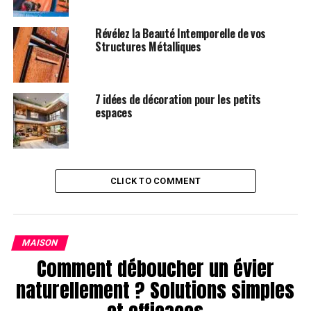
Imaginez-vous allongé, les yeux levés vers votre
plafond, et soudain, les étoiles s’animent au-dessus de
Révélez la Beauté Intemporelle de vos
vous.
Structures Métalliques
ADVERTISEMENT
7 idées de décoration pour les petits
espaces
CLICK TO COMMENT
MAISON
Comment déboucher un évier
naturellement ? Solutions simples
Les projecteurs planétarium utilisent une technologie
sophistiquée pour projeter des
images réalistes