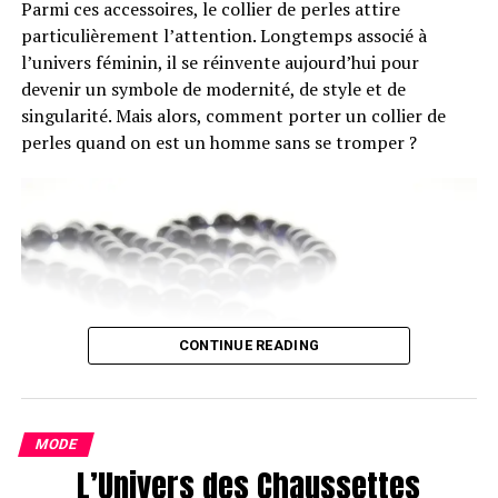
Parmi ces accessoires, le collier de perles attire
ADVERTISEMENT
particulièrement l’attention. Longtemps associé à
Pour obtenir un drop fade, inclinez légèrement la
l’univers féminin, il se réinvente aujourd’hui pour
tondeuse lorsque vous atteignez la zone derrière les
devenir un symbole de modernité, de style et de
oreilles. Cela crée un dégradé plus naturel qui s’incurve
singularité. Mais alors, comment porter un collier de
doucement vers les tempes.
perles quand on est un homme sans se tromper ?
Créez le dégradé bas
Une fois les côtés terminés, passez à un guide de
longueur moyen et continuez à travailler vers le haut. La
technique de coupe consiste à raccourcir
progressivement les cheveux en montant, tout en
veillant à garder une transition douce entre chaque
CONTINUE READING
section.
Changez régulièrement de guide pour assurer une
progression de longueurs uniforme. Pour une finition
MODE
parfaite, n’oubliez pas de vérifier votre travail sous
L’Univers des Chaussettes
différents angles.