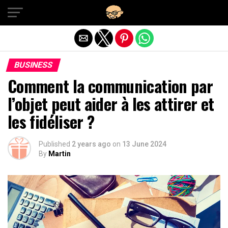
Exit mobile version
BUSINESS
Comment la communication par
l’objet peut aider à les attirer et
les fidéliser ?
Published
2 years ago
on
13 June 2024
By
Martin