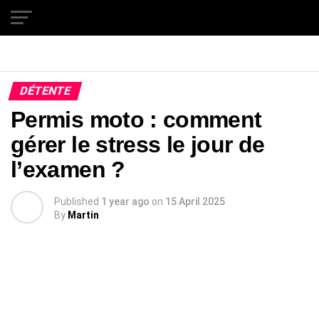
Exit mobile version
DÉTENTE
Permis moto : comment
gérer le stress le jour de
l’examen ?
Published
1 year ago
on
15 April 2025
By
Martin