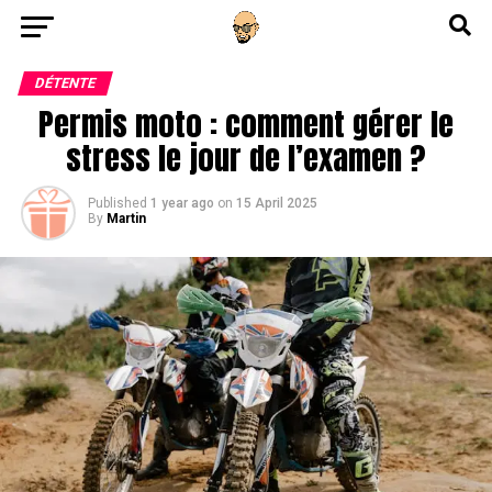
Go to mobile version
DÉTENTE
Permis moto : comment gérer le
stress le jour de l’examen ?
Published
1 year ago
on
15 April 2025
By
Martin