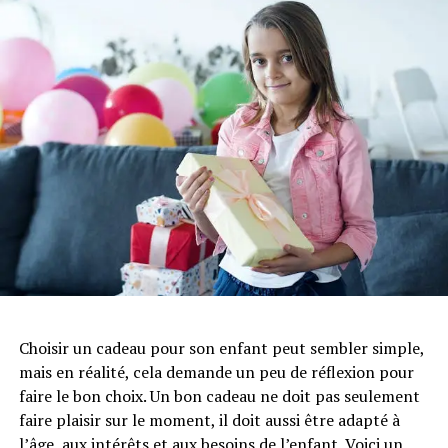
ADVERTISEMENT
En plus de la pratique sur la moto, familiarisez-vous
avec le parcours d’examen. Si possible, demandez à
votre moniteur de vous emmener sur le trajet où se
déroule l’examen pour réduire l’anxiété liée à l’inconnu.
Anticipez les situations
stressantes
Le jour de l’examen, il est normal de ressentir un peu de
nervosité. Cependant, il est essentiel de ne pas se laisser
envahir par l’anxiété. Essayez de visualiser calmement
Choisir un cadeau pour son enfant peut sembler simple,
les différentes étapes de l’examen, et imaginez-vous en
mais en réalité, cela demande un peu de réflexion pour
train de les réussir avec succès. Cette technique de
faire le bon choix. Un bon cadeau ne doit pas seulement
visualisation peut être très efficace pour apaiser le
faire plaisir sur le moment, il doit aussi être adapté à
stress.
l’âge, aux intérêts et aux besoins de l’enfant. Voici un