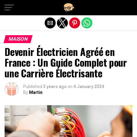
Exit mobile version
MAISON
Devenir Électricien Agréé en
France : Un Guide Complet pour
une Carrière Électrisante
Published
3 years ago
on
4 January 2024
By
Martin