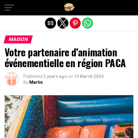
Exit mobile version
MAISON
Votre partenaire d’animation
événementielle en région PACA
Published
2 years ago
on
19 March 2024
By
Martin